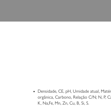
Densidade, CE, pH, Umidade atual, Matér
orgânica, Carbono, Relação C/N; N, P, C
K, Na,Fe, Mn, Zn, Cu, B, Si, S.