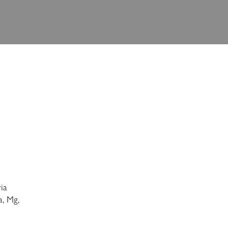
ia
a, Mg,